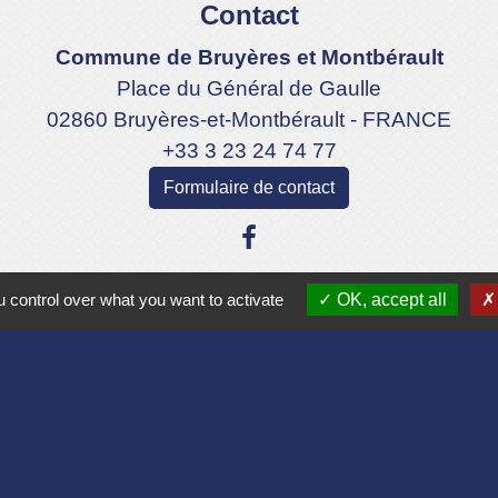
Contact
Commune de Bruyères et Montbérault
Place du Général de Gaulle
02860 Bruyères-et-Montbérault - FRANCE
+33 3 23 24 74 77
Formulaire de contact
 control over what you want to activate
OK, accept all
Liens
Aisne
lomération du Pays Laonnois
 de France
sne