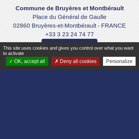
Commune de Bruyères et Montbérault
Place du Général de Gaulle
02860 Bruyères-et-Montbérault - FRANCE
+33 3 23 24 74 77
Formulaire de contact
This site uses cookies and gives you control over what you want
to activate
OK, accept all
Deny all cookies
Personalize
Liens
Département de l'Aisne
Communauté d'agglomération du Pays
Laonnois
Région des Hauts de France
Préfecture de l'Aisne