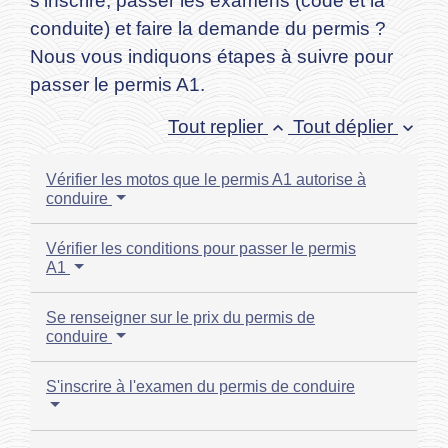
s'inscrire, passer les examens (code et la
conduite) et faire la demande du permis ?
Nous vous indiquons étapes à suivre pour
passer le permis A1.
Tout replier
Tout déplier
keyboard_arrow_up
keyboard_arrow_down
Vérifier les motos que le permis A1 autorise à
conduire
Vérifier les conditions pour passer le permis
A1
Se renseigner sur le prix du permis de
conduire
S'inscrire à l'examen du permis de conduire