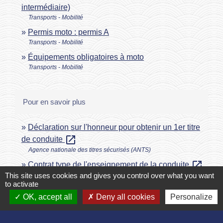
intermédiaire)
Transports - Mobilité
Permis moto : permis A
Transports - Mobilité
Équipements obligatoires à moto
Transports - Mobilité
Pour en savoir plus
Déclaration sur l'honneur pour obtenir un 1er titre
open_in_new
de conduite
Agence nationale des titres sécurisés (ANTS)
open_in_new
Contrat type de l'enseignement de la conduite
This site uses cookies and gives you control over what you want
Legifrance
to activate
Prendre rendez-vous en ligne pour l'épreuve
OK, accept all
Deny all cookies
Personalize
open_in_new
pratique du permis de conduire
Ministère chargé de l'intérieur