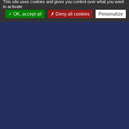
This site uses cookies and gives you control over what you want
02860 Bruyères-et-Montbérault - FRANCE
to activate
OK, accept all
Deny all cookies
Personalize
+33 3 23 24 74 77
Formulaire de contact
Liens
Département de l'Aisne
Communauté d'agglomération du Pays
Laonnois
Région des Hauts de France
Préfecture de l'Aisne
Association Bruyères Loisirs
Mentions légales
-
Politique de confidentialité
-