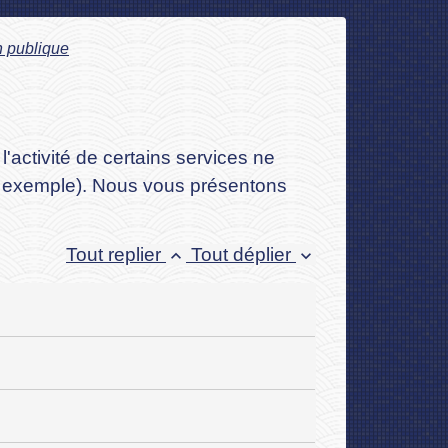
n publique
l'activité de certains services ne
par exemple). Nous vous présentons
Tout replier
Tout déplier
keyboard_arrow_up
keyboard_arrow_down