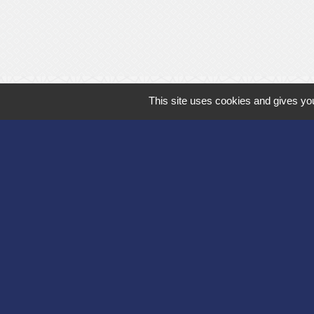
This site uses cookies and gives you
Département de l'
Communauté d'agg
Région des Hauts
Préfecture de l'Ai
Association Bruyèr
Mentions légales
-
Poli