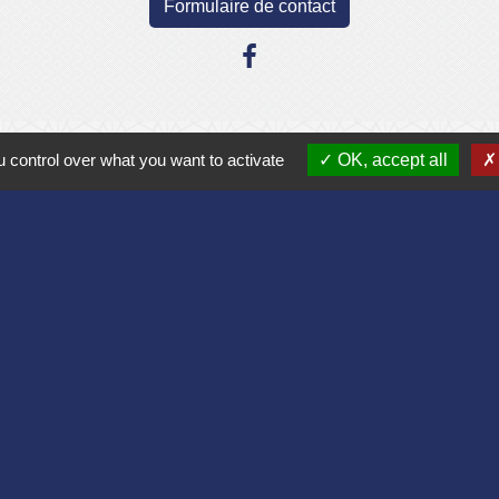
Formulaire de contact
Liens
 control over what you want to activate
OK, accept all
Aisne
lomération du Pays Laonnois
 de France
sne
es Loisirs
tique de confidentialité
-
Accessibilité
-
Plan du site
Site créé en partenariat avec Réseau des Communes