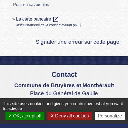
Pour en savoir plus
open_in_new
La carte bancaire
Institut national de la consommation (INC)
Signaler une erreur sur cette page
Contact
Commune de Bruyères et Montbérault
Place du Général de Gaulle
02860 Bruyères-et-Montbérault - FRANCE
This site uses cookies and gives you control over what you want
to activate
+33 3 23 24 74 77
OK, accept all
Deny all cookies
Personalize
Formulaire de contact