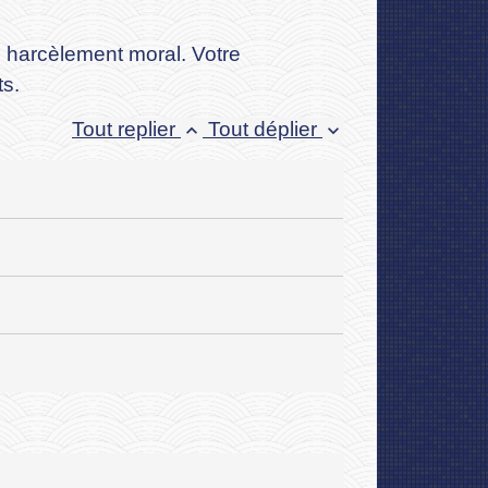
e harcèlement moral. Votre
ts.
Tout replier
Tout déplier
keyboard_arrow_up
keyboard_arrow_down