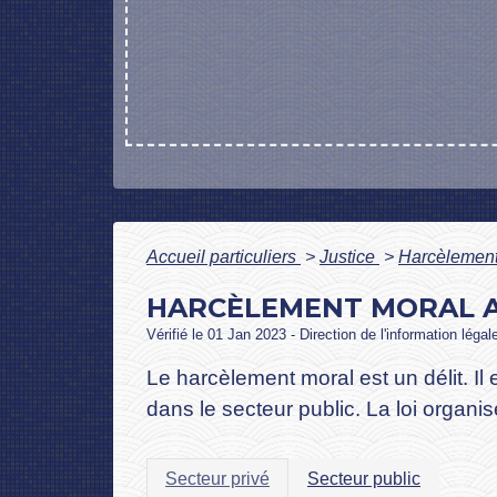
Accueil particuliers
>
Justice
>
Harcèlemen
HARCÈLEMENT MORAL A
Vérifié le 01 Jan 2023 - Direction de l'information léga
Le harcèlement moral est un délit. Il
dans le secteur public. La loi organis
Secteur privé
Secteur public