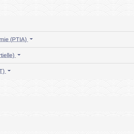
nomie (PTIA)
tielle)
TT)