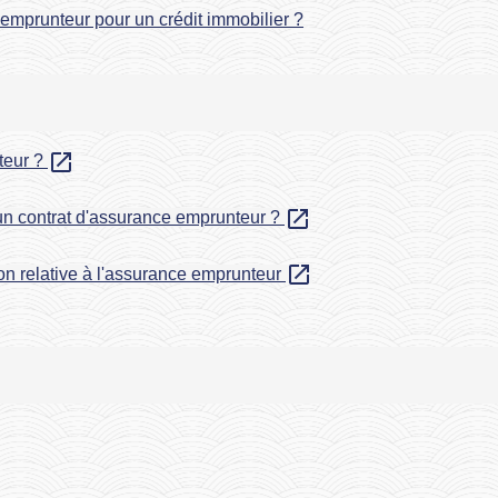
emprunteur pour un crédit immobilier ?
open_in_new
nteur ?
open_in_new
e un contrat d'assurance emprunteur ?
open_in_new
on relative à l'assurance emprunteur