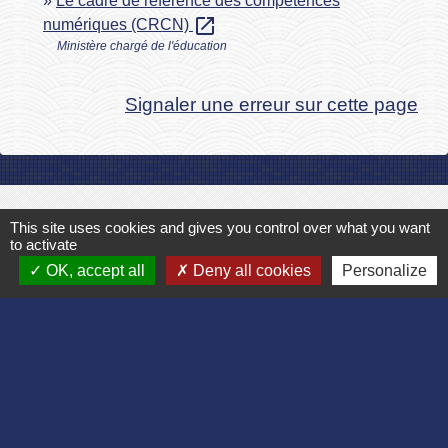
Le cadre de référence des compétences
open_in_new
numériques (CRCN)
Ministère chargé de l'éducation
Signaler une erreur sur cette page
Contact
This site uses cookies and gives you control over what you want
to activate
Commune de Bruyères et Montbérault
OK, accept all
Deny all cookies
Personalize
Place du Général de Gaulle
02860 Bruyères-et-Montbérault - FRANCE
+33 3 23 24 74 77
Formulaire de contact