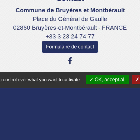
Commune de Bruyères et Montbérault
Place du Général de Gaulle
02860 Bruyères-et-Montbérault - FRANCE
+33 3 23 24 74 77
Formulaire de contact
 control over what you want to activate
OK, accept all
Liens
Aisne
lomération du Pays Laonnois
 de France
sne
es Loisirs