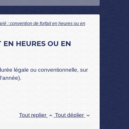
arié : convention de forfait en heures ou en
T EN HEURES OU EN
 durée légale ou conventionnelle, sur
l'année).
Tout replier
Tout déplier
keyboard_arrow_up
keyboard_arrow_down