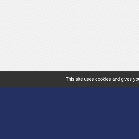
This site uses cookies and gives you
Département de l'
Communauté d'agg
Région des Hauts
Préfecture de l'Ai
Association Bruyèr