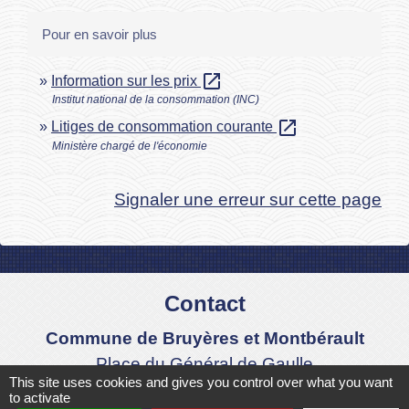
Pour en savoir plus
open_in_new
Information sur les prix
Institut national de la consommation (INC)
open_in_new
Litiges de consommation courante
Ministère chargé de l'économie
Signaler une erreur sur cette page
Contact
Commune de Bruyères et Montbérault
Place du Général de Gaulle
This site uses cookies and gives you control over what you want
02860 Bruyères-et-Montbérault - FRANCE
to activate