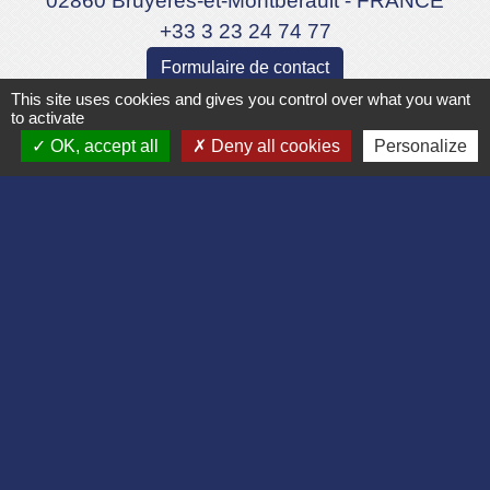
02860 Bruyères-et-Montbérault - FRANCE
+33 3 23 24 74 77
Formulaire de contact
This site uses cookies and gives you control over what you want
to activate
OK, accept all
Deny all cookies
Personalize
Liens
Département de l'Aisne
Communauté d'agglomération du Pays
Laonnois
Région des Hauts de France
Préfecture de l'Aisne
Association Bruyères Loisirs
Mentions légales
-
Politique de confidentialité
-