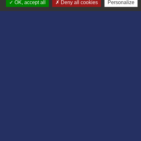
OK, accept all
Deny all cookies
Personalize
Formulaire de contact
Liens
Département de l'Aisne
Communauté d'agglomération du Pays
Laonnois
Région des Hauts de France
Préfecture de l'Aisne
Association Bruyères Loisirs
Mentions légales
-
Politique de confidentialité
-
Accessibilité
-
Plan du site
-