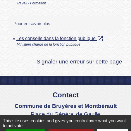
Travail - Formation
Pour en savoir plus
open_in_new
Les conseils dans la fonction publique
Ministère chargé de la fonction publique
Signaler une erreur sur cette page
Contact
Commune de Bruyères et Montbérault
Place du Général de Gaulle
This site uses cookies and gives you control over what you want
02860 Bruyères-et-Montbérault - FRANCE
to activate
+33 3 23 24 74 77