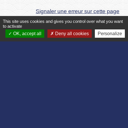
Signaler une erreur sur cette page
This site uses cookies and gives you control over what you want
to activate
OK, accept all
Deny all cookies
Personalize
Contact
Commune de Bruyères et Montbérault
Place du Général de Gaulle
02860 Bruyères-et-Montbérault - FRANCE
+33 3 23 24 74 77
Formulaire de contact
Liens