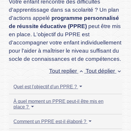
Votre enfant rencontre des difficultés
d'apprentissage dans sa scolarité ? Un plan
d'actions appelé
programme personnalisé
de réussite éducative (PPRE)
peut être mis
en place. L'objectif du PPRE est
d'accompagner votre enfant individuellement
pour l'aider à maîtriser le niveau suffisant du
socle de connaissances et de compétences.
Tout replier
Tout déplier
keyboard_arrow_up
keyboard_arrow_down
Quel est l'objectif d'un PPRE ?
À quel moment un PPRE peut-il être mis en
place ?
Comment un PPRE est-il élaboré ?