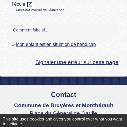
open_in_new
l'école
Ministère chargé de l'éducation
Comment faire si...
Mon enfant est en situation de handicap
Signaler une erreur sur cette page
Contact
Commune de Bruyères et Montbérault
Place du Général de Gaulle
This site uses cookies and gives you control over what you want
02860 Bruyères-et-Montbérault - FRANCE
to activate