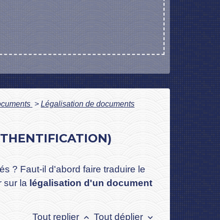
 documents
>
Légalisation de documents
THENTIFICATION)
 ? Faut-il d'abord faire traduire le
 sur la
légalisation d'un document
Tout replier
Tout déplier
keyboard_arrow_up
keyboard_arrow_down