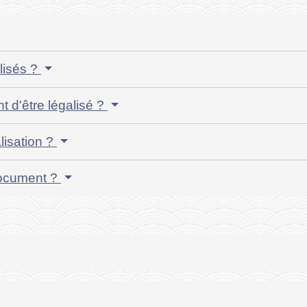
lisés ?
nt d'être légalisé ?
lisation ?
 document ?