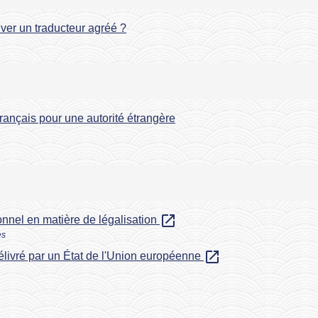
ver un traducteur agréé ?
rançais pour une autorité étrangère
open_in_new
ionnel en matière de légalisation
es
open_in_new
livré par un État de l'Union européenne