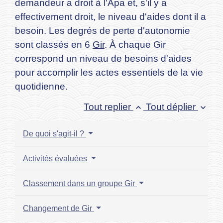
demandeur a droit à l'Apa et, s'il y a
effectivement droit, le niveau d'aides dont il a
besoin. Les degrés de perte d'autonomie
sont classés en 6
Gir
. À chaque Gir
correspond un niveau de besoins d'aides
pour accomplir les actes essentiels de la vie
quotidienne.
Tout replier
Tout déplier
keyboard_arrow_up
keyboard_arrow_down
De quoi s'agit-il ?
Activités évaluées
Classement dans un groupe Gir
Changement de Gir