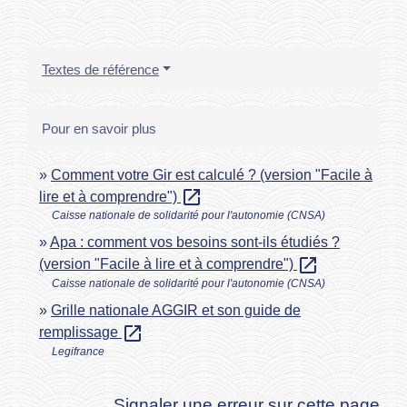
Textes de référence
Pour en savoir plus
Comment votre Gir est calculé ? (version "Facile à
open_in_new
lire et à comprendre")
Caisse nationale de solidarité pour l'autonomie (CNSA)
Apa : comment vos besoins sont-ils étudiés ?
open_in_new
(version "Facile à lire et à comprendre")
Caisse nationale de solidarité pour l'autonomie (CNSA)
Grille nationale AGGIR et son guide de
open_in_new
remplissage
Legifrance
Signaler une erreur sur cette page