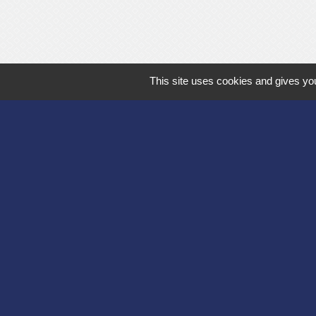
This site uses cookies and gives you
Département de l'
Communauté d'agg
Région des Hauts
Préfecture de l'Ai
Association Bruyèr
-