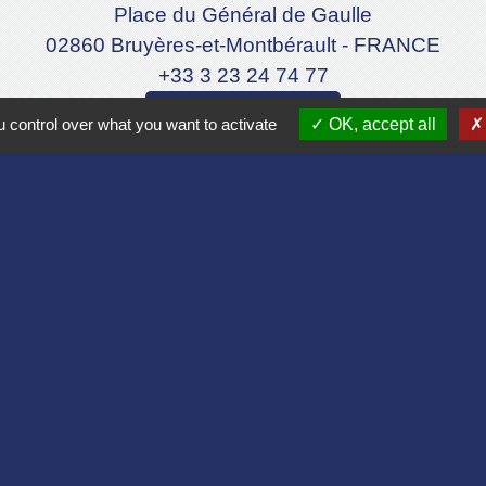
Place du Général de Gaulle
02860 Bruyères-et-Montbérault - FRANCE
+33 3 23 24 74 77
Formulaire de contact
 control over what you want to activate
OK, accept all
Liens
Aisne
lomération du Pays Laonnois
 de France
sne
es Loisirs
-
-