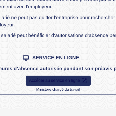
tement avec l'employeur.
larié ne peut pas quitter l'entreprise pour recherche
loyeur.
e salarié peut bénéficier d'autorisations d'absence 
desktop_mac
SERVICE EN LIGNE
'heures d'absence autorisée pendant son préavis 
open_in_new
Accéder au service en ligne
Ministère chargé du travail