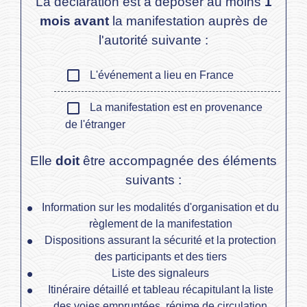
La déclaration est à déposer au moins
1
mois avant
la manifestation auprès de
l'autorité suivante :
check_box_outline_blank
L'événement a lieu en France
check_box_outline_blank
La manifestation est en provenance
de l'étranger
Elle
doit
être accompagnée des éléments
suivants :
Information sur les modalités d'organisation et du
règlement de la manifestation
Dispositions assurant la sécurité et la protection
des participants et des tiers
Liste des signaleurs
Itinéraire détaillé et tableau récapitulant la liste
des voies empruntées, régime de circulation