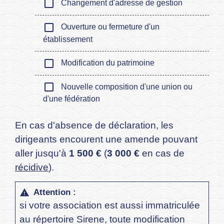
check_box_outline_blank
Changement d'adresse de gestion
check_box_outline_blank
Ouverture ou fermeture d'un
établissement
check_box_outline_blank
Modification du patrimoine
check_box_outline_blank
Nouvelle composition d'une union ou
d'une fédération
En cas d'absence de déclaration, les
dirigeants encourent une amende pouvant
aller jusqu'à
1 500 €
(
3 000 €
en cas de
récidive
).
Attention :
warning
si votre association est aussi immatriculée
au répertoire Sirene, toute modification