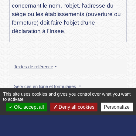
concernant le nom, l'objet, l'adresse du
siège ou les établissements (ouverture ou
fermeture) doit faire l'objet d'une
déclaration à l'Insee.
Textes de référence
Services en ligne et formulaires
This site uses cookies and gives you control over what you want
to activate
Et aussi
OK, accept all
Deny all cookies
Personalize
Modification des statuts d'une association
Formalités administratives d'une association