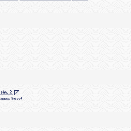
open_in_new
 rév. 2
omiques (Insee)