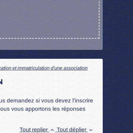
ication et immatriculation d'une association
N
ous demandez si vous devez l'inscrire
? Nous vous apportons les réponses
Tout replier
Tout déplier
keyboard_arrow_up
keyboard_arrow_down