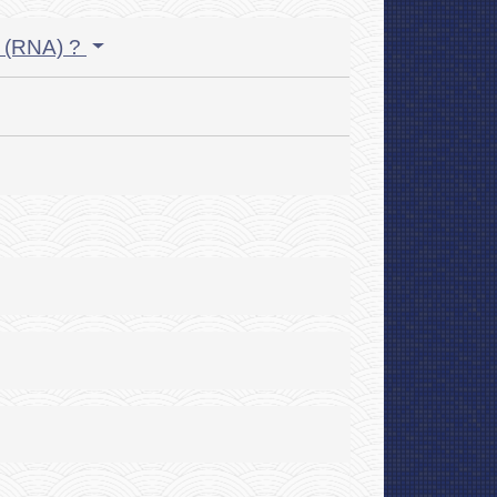
ns (RNA) ?