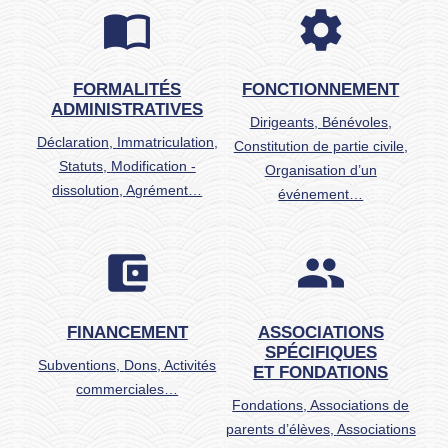
import_contacts
settings
FORMALITÉS
FONCTIONNEMENT
ADMINISTRATIVES
Dirigeants,
Bénévoles,
Déclaration,
Immatriculation,
Constitution de partie civile,
Statuts,
Modification -
Organisation d’un
dissolution,
Agrément…
événement…
account_balance_wallet
group
FINANCEMENT
ASSOCIATIONS
SPÉCIFIQUES
Subventions,
Dons,
Activités
ET FONDATIONS
commerciales…
Fondations,
Associations de
parents d’élèves,
Associations