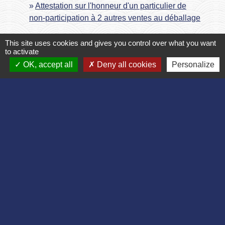
Attestation sur l'honneur d'un particulier de
non-participation à 2 autres ventes au déballage
This site uses cookies and gives you control over what you want
to activate
OK, accept all
Deny all cookies
Personalize
Contact
Commune de Bruyères et Montbérault
Place du Général de Gaulle
02860 Bruyères-et-Montbérault - FRANCE
+33 3 23 24 74 77
Formulaire de contact