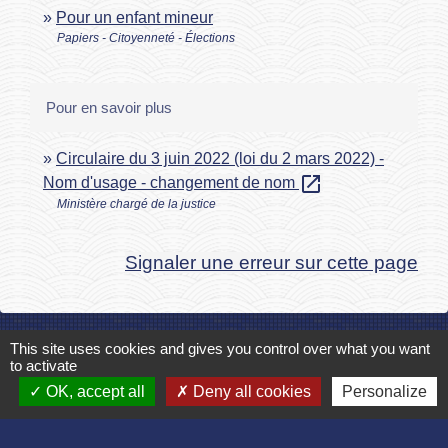
Pour un enfant mineur
Papiers - Citoyenneté - Élections
Pour en savoir plus
Circulaire du 3 juin 2022 (loi du 2 mars 2022) -
open_in_new
Nom d'usage - changement de nom
Ministère chargé de la justice
Signaler une erreur sur cette page
This site uses cookies and gives you control over what you want
to activate
Contact
OK, accept all
Deny all cookies
Personalize
Commune de Bruyères et Montbérault
Place du Général de Gaulle