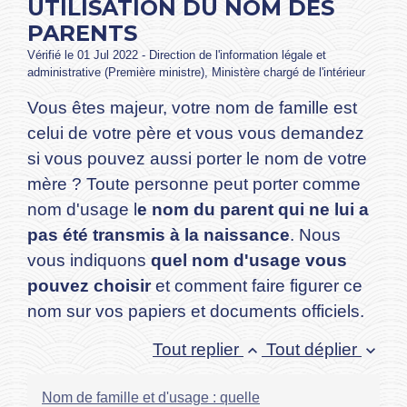
UTILISATION DU NOM DES
PARENTS
Vérifié le 01 Jul 2022 - Direction de l'information légale et
administrative (Première ministre), Ministère chargé de l'intérieur
Vous êtes majeur, votre nom de famille est
celui de votre père et vous vous demandez
si vous pouvez aussi porter le nom de votre
mère ? Toute personne peut porter comme
nom d'usage l
e nom du parent qui ne lui a
pas été transmis à la naissance
. Nous
vous indiquons
quel nom d'usage vous
pouvez choisir
et comment faire figurer ce
nom sur vos papiers et documents officiels.
Tout replier
Tout déplier
keyboard_arrow_up
keyboard_arrow_down
Nom de famille et d'usage : quelle