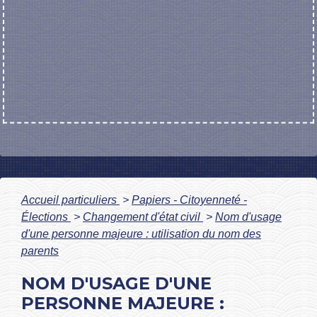
Accueil particuliers
>
Papiers - Citoyenneté -
Élections
>
Changement d'état civil
>
Nom d'usage
d'une personne majeure : utilisation du nom des
parents
NOM D'USAGE D'UNE
PERSONNE MAJEURE :