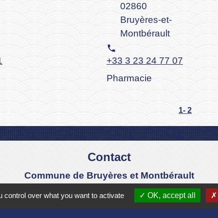
02860
Bruyères-et-
Montbérault
phone
1
+33 3 23 24 77 07
Pharmacie
1
-
2
Contact
Commune de Bruyères et Montbérault
Place du Général de Gaulle
 control over what you want to activate
OK, accept all
02860 Bruyères-et-Montbérault - FRANCE
+33 3 23 24 74 77