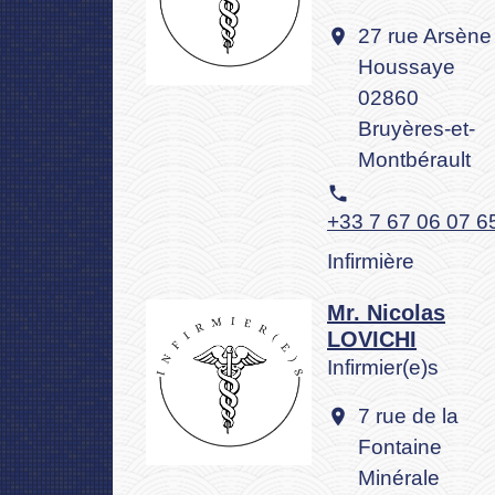
27 rue Arsène
location_on
Houssaye
02860
Bruyères-et-
Montbérault
phone
+33 7 67 06 07 6
Infirmière
Mr. Nicolas
LOVICHI
Infirmier(e)s
7 rue de la
location_on
Fontaine
Minérale