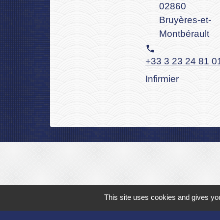
02860
Bruyères-et-
Montbérault
phone
+33 3 23 24 81 0
Infirmier
This site uses cookies and gives you