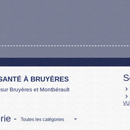
S
 SANTÉ À BRUYÈRES
keyboard_arrow_right
 sur Bruyères et Montbérault
keyboard_arrow_right
VU
ie -
Toutes les catégories