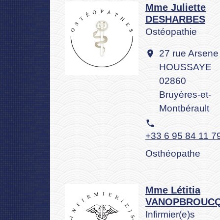
Mme Juliette
DESHARBES
Ostéopathie
27 rue Arsene
location_on
HOUSSAYE
02860
Bruyères-et-
Montbérault
phone
+33 6 95 84 11 7
Osthéopathe
Mme Létitia
VANOPBROUC
Infirmier(e)s