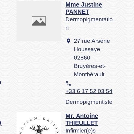
Mme Justine
PANNET
Dermopigmentatio
n
27 rue Arsène
location_on
Houssaye
02860
Bruyères-et-
Montbérault
9
phone
+33 6 17 52 03 54
Dermopigmentiste
Mr. Antoine
Q
THIEULLET
Infirmier(e)s