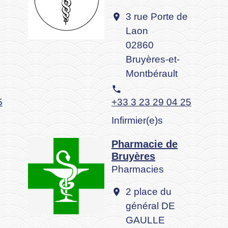
3 rue Porte de
location_on
Laon
02860
Bruyères-et-
Montbérault
phone
5
+33 3 23 29 04 25
Infirmier(e)s
Pharmacie de
Bruyères
Pharmacies
2 place du
location_on
général DE
GAULLE